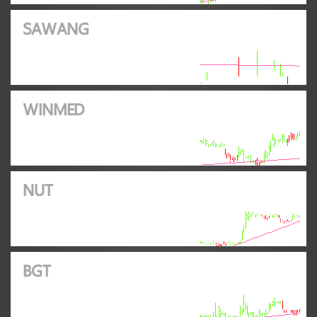
SAWANG
WINMED
NUT
BGT