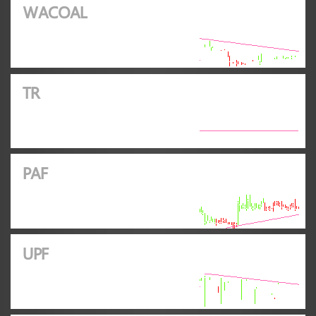
WACOAL
TR
PAF
UPF