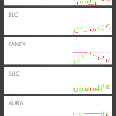
BLC
FANCY
SUC
AURA