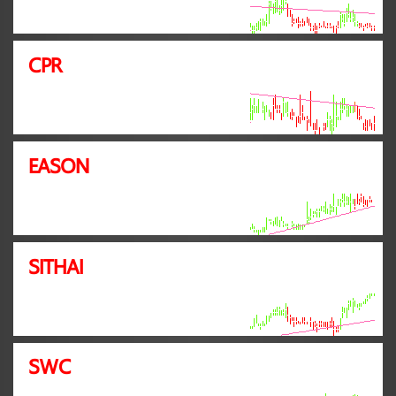
CPR
EASON
SITHAI
SWC