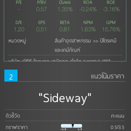
P/E
P/BV
ปันผล
ROA
ROE
-
0.57
1.35%
-0.24%
-3.16%
D/E
EPS
BETA
NPM
GPM
1.20
0.51
0.81
1.63%
15.76%
หมวดหมู่
สินค้าอุตสาหกรรม >> ปิโตรเคมี
และเคมีภัณฑ์
บริษัท พีทีที โกลบอล เคมิคอล จำกัด (มหาชน) (PTT 
Global Chemical Public Company Limited) เกิดจาก
2
แนวโน้มราคา
การควบบริษัทระหว่าง บริษัท ปตท. เคมิคอล จำกัด 
(มหาชน) (PTTCH) และ บริษัท ปตท. อะโรเมติกส์และการก
"Sideway"
ลั่น จำกัด (มหาชน) (PTTAR) โดยได้จดทะเบียนจัดตั้งบริษัท
ขึ้นเมื่อวันที่ 19 ตุลาคม 2554 เพื่อก้าวขึ้นเป็นแกนนำของ
ตัวชี้วัด
คะแนน
ธุรกิจเคมีภัณฑ์ (Chemical Flagship) ของกลุ่ม ปตท.
กราฟราคา
0.5/3.5