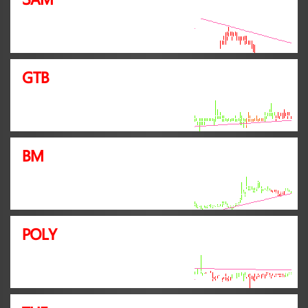
GTB
BM
POLY