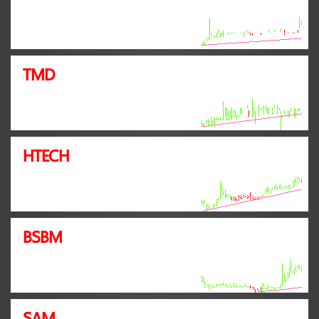
TMD
HTECH
BSBM
SAM