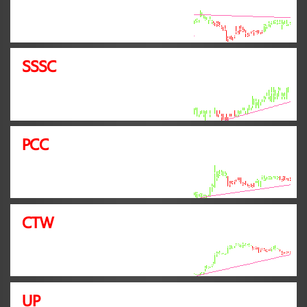
SSSC
PCC
CTW
UP