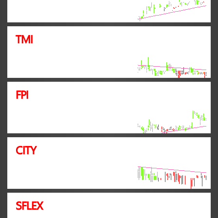
TMI
FPI
CITY
SFLEX