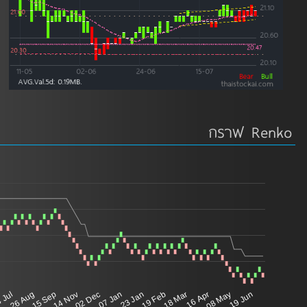
กราฟ Renko
 Jul
26 Aug
15 Sep
14 Nov
02 Dec
07 Jan
23 Jan
19 Feb
18 Mar
16 Apr
08 May
19 Jun