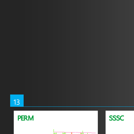
13
PERM
SSSC