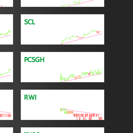
SCL
PCSGH
RWI