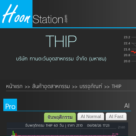
THIP
23.2
22.4
21.6
20.8
บริษัท ทานตะวันอุตสาหกรรม จำกัด (มหาชน)
20.0
หน้าแรก
สินค้าอุตสาหกรรม
บรรจุภัณฑ์
THIP
>>
>>
>>
Pro
AI
AI Normal
AI Fast
จับพฤติกรรม