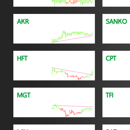
AKR
SANKO
HFT
CPT
MGT
TFI