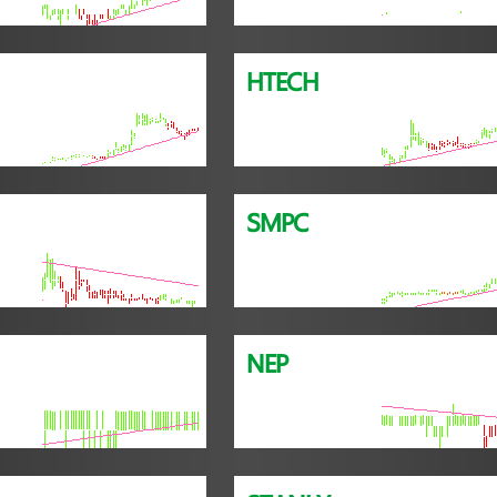
HTECH
SMPC
NEP