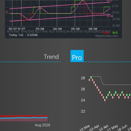
Trend
Pro
28
26
24
22
Aug 2026
10 Mar
03 Apr
10 Apr
27 May
18 Jun
14