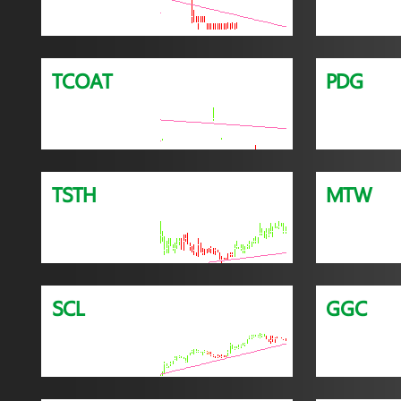
TCOAT
PDG
TSTH
MTW
SCL
GGC