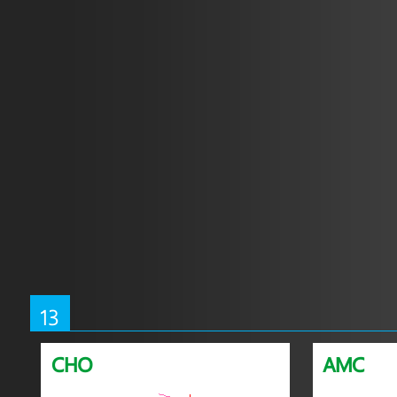
13
CHO
AMC