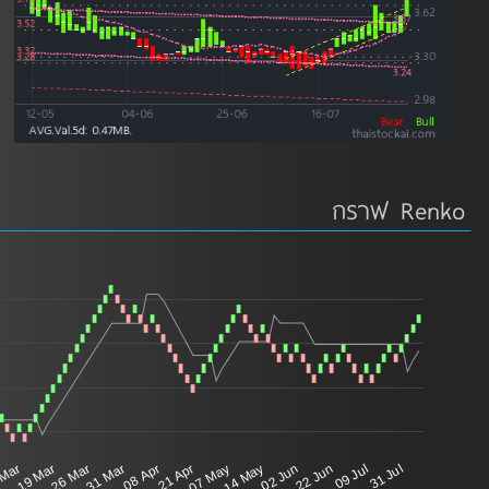
กราฟ Renko
 Mar
19 Mar
26 Mar
31 Mar
08 Apr
21 Apr
07 May
14 May
02 Jun
22 Jun
09 Jul
31 Jul