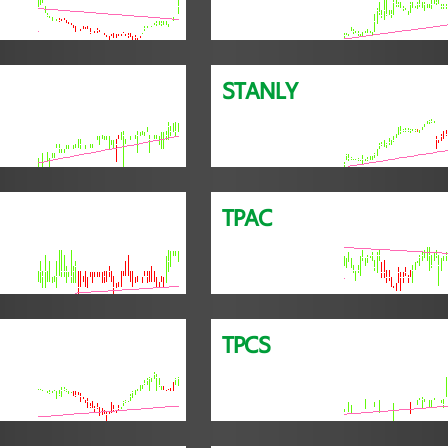
STANLY
TPAC
TPCS