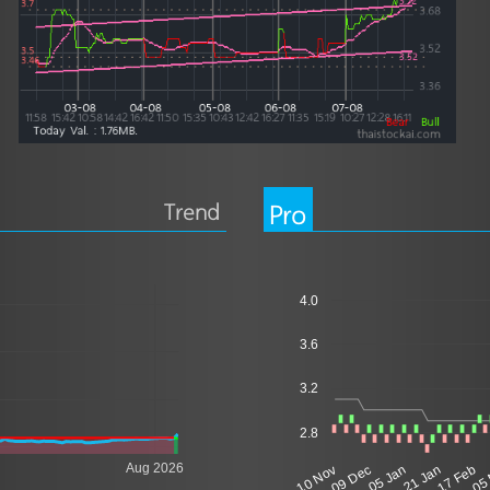
Trend
Pro
4.0
3.6
3.2
2.8
Aug 2026
10 Nov
09 Dec
05 Jan
21 Jan
17 Feb
05