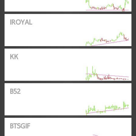
IROYAL
KK
B52
BTSGIF