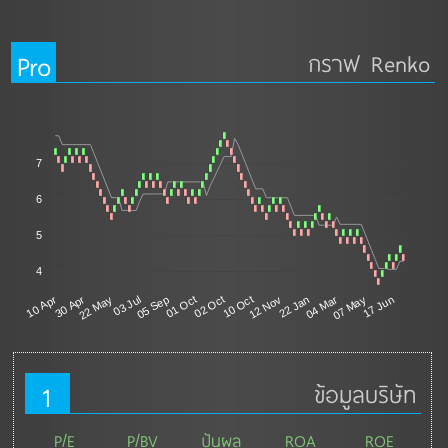
Pro
กราฟ Renko
7
6
5
4
01 Oct
30 Apr
04 Mar
02 Oct
22 May
07 May
10 Oct
03 Jul
17 Jun
12 Nov
05 Sep
10 Apr
22 Jan
1
ข้อมูลบริษัท
P/E
P/BV
ปันผล
ROA
ROE