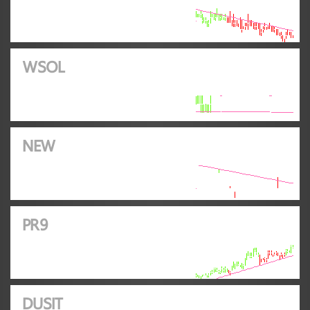
WSOL
NEW
PR9
DUSIT