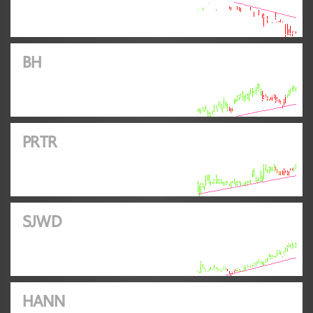
BH
PRTR
SJWD
HANN