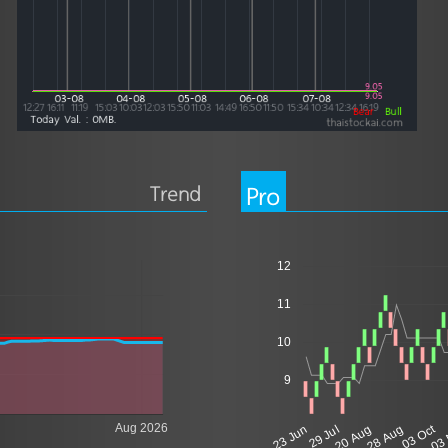
Trend
Pro
12
11
10
9
Aug 2026
03 Oct
23 Jun
29 Jul
20 Aug
28 Aug
03