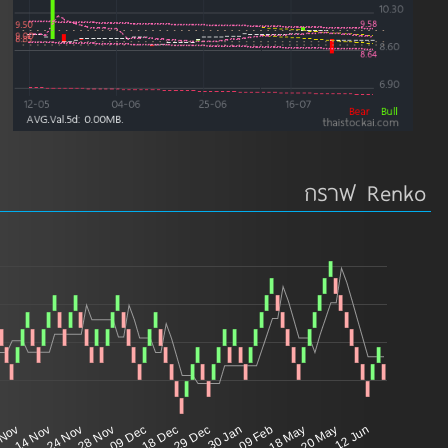
กราฟ Renko
 Nov
14 Nov
24 Nov
28 Nov
09 Dec
18 Dec
29 Dec
30 Jan
09 Feb
18 May
20 May
12 Jun