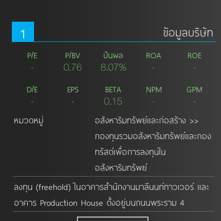
1
ข้อมูลบริษัท
P/E
P/BV
ปันผล
ROA
ROE
-
0.76
8.07%
-
-
D/E
EPS
BETA
NPM
GPM
-
-
0.15
-
-
หมวดหมู่
อสังหาริมทรัพย์และก่อสร้าง >>
กองทุนรวมอสังหาริมทรัพย์และกอง
ทรัสต์เพื่อการลงทุนใน
อสังหาริมทรัพย์
ลงทุน (freehold) ในอาคารสำนักงานมาลีนนท์ทาวเวอร์ และ
อาคาร Production House ตั้งอยู่บนถนนพระราม 4