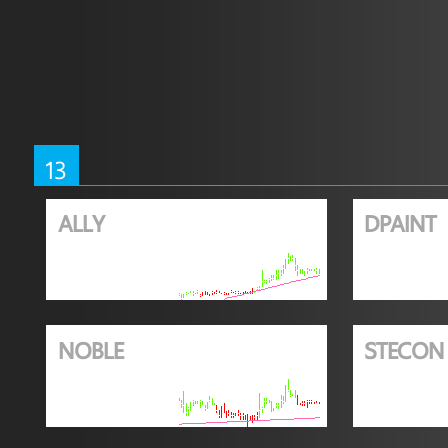
13
ALLY
DPAINT
NOBLE
STECON