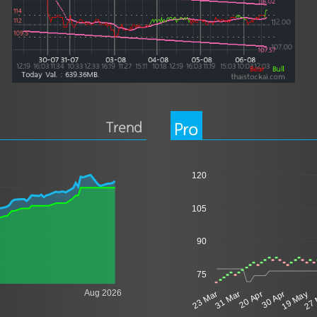
Trend
Pro
120
105
90
75
Aug 2026
23 Mar
31 Mar
20 Apr
30 Apr
19 May
27