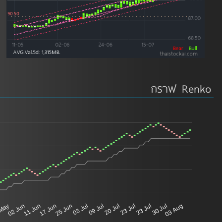
กราฟ Renko
 May
02 Jun
11 Jun
17 Jun
25 Jun
03 Jul
09 Jul
20 Jul
23 Jul
23 Jul
30 Jul
03 Aug