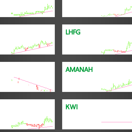
LHFG
AMANAH
KWI