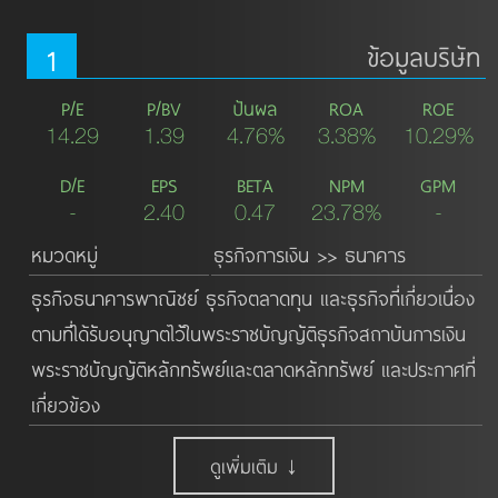
1
ข้อมูลบริษัท
P/E
P/BV
ปันผล
ROA
ROE
14.29
1.39
4.76%
3.38%
10.29%
D/E
EPS
BETA
NPM
GPM
-
2.40
0.47
23.78%
-
หมวดหมู่
ธุรกิจการเงิน >> ธนาคาร
ธุุรกิิจธนาคารพาณิิชย์์ ธุุรกิิจตลาดทุุน และธุุรกิิจที่่เกี่่ยวเนื่่อง
ตามที่่ได้รัับอนุุญาตไว้้ในพระราชบััญญััติิธุุรกิิจสถาบัันการเงิิน 
พระราชบััญญััติิหลัักทรััพย์์และตลาดหลัักทรััพย์์ และประกาศที่่
เกี่่ยวข้อง
ดูเพิ่มเติม ↓