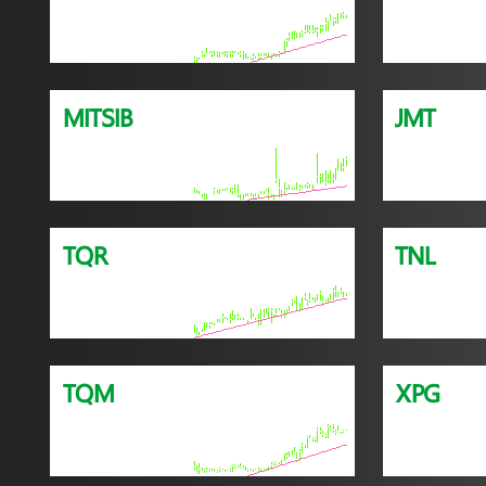
MITSIB
JMT
TQR
TNL
TQM
XPG