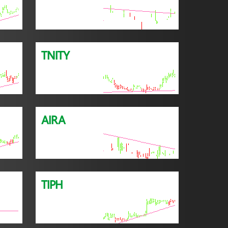
TNITY
AIRA
TIPH