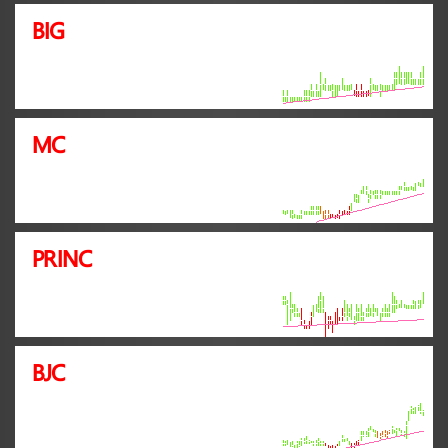
BIG
MC
PRINC
BJC