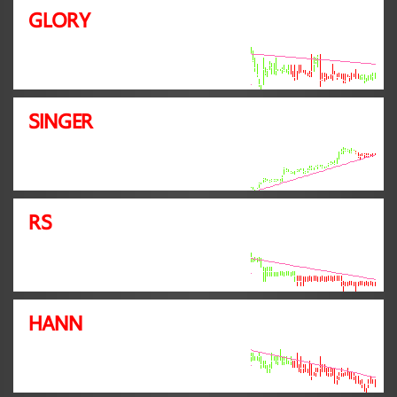
GLORY
SINGER
RS
HANN