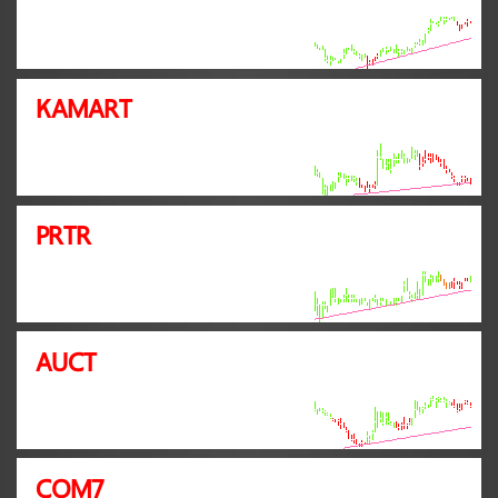
KAMART
PRTR
AUCT
COM7