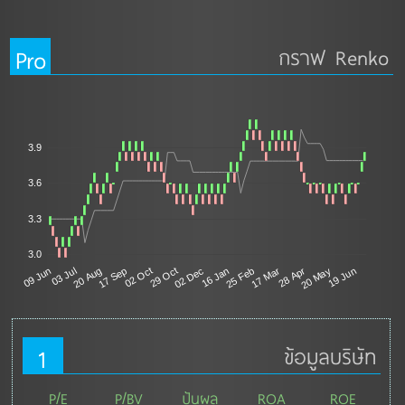
Pro
กราฟ Renko
3.9
3.6
3.3
3.0
29 Oct
03 Jul
28 Apr
02 Dec
20 Aug
20 May
16 Jan
17 Sep
19 Jun
25 Feb
02 Oct
09 Jun
17 Mar
1
ข้อมูลบริษัท
P/E
P/BV
ปันผล
ROA
ROE