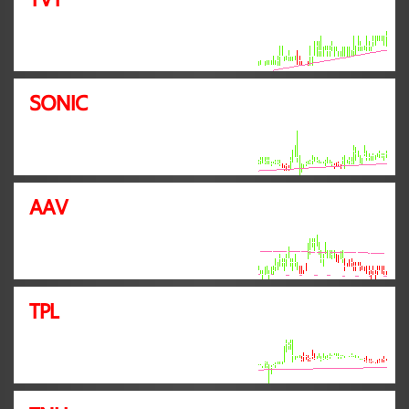
SONIC
AAV
TPL