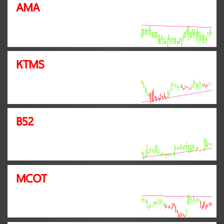
AMA
KTMS
B52
MCOT