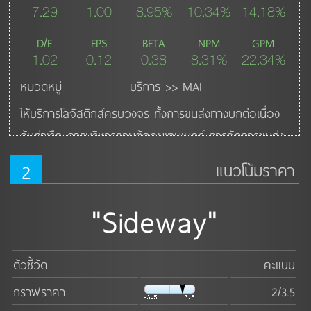
7.29
1.00
8.95%
10.34%
14.18%
D/E
EPS
BETA
NPM
GPM
1.02
0.12
0.38
8.31%
22.34%
หมวดหมู่
บริการ >> MAI
ให้บริการโลจิสติกส์ครบวงจร ทั้งการขนส่งทางบกต่อเนื่อง
กับท่าเรือ การบริหารลานตู้คอนเทนเนอร์ การจัดการขนส่ง
ระหว่างประเทศ (Freight Forwarder) และบริการคลังสินค้า
2
แนวโน้มราคา
ดูเพิ่มเติม ↓
"Sideway"
ตัวชี้วัด
คะแนน
กราฟราคา
2/3.5