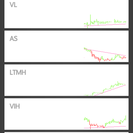
VL
AS
LTMH
VIH