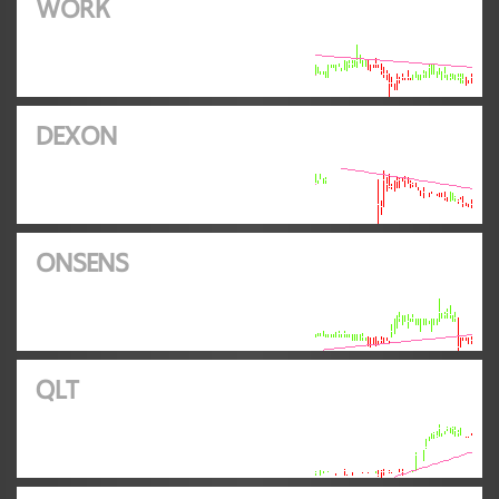
WORK
DEXON
ONSENS
QLT