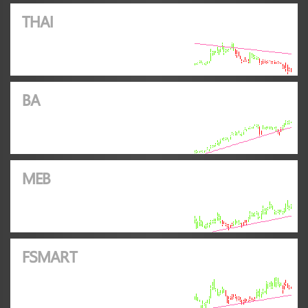
THAI
BA
MEB
FSMART