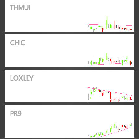
THMUI
CHIC
LOXLEY
PR9