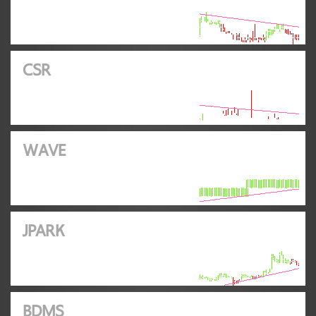
CSR
WAVE
JPARK
BDMS