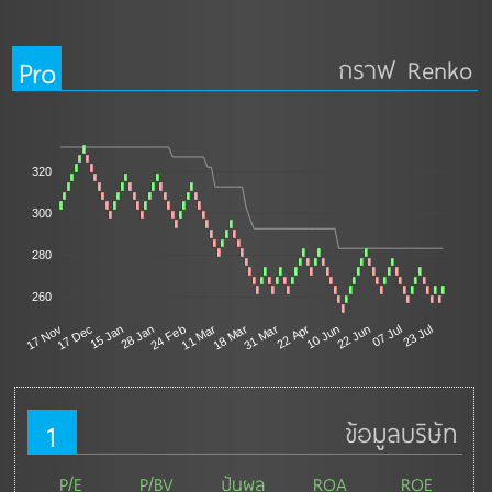
Pro
กราฟ Renko
320
300
280
260
11 Mar
17 Dec
22 Jun
18 Mar
15 Jan
07 Jul
31 Mar
28 Jan
23 Jul
22 Apr
24 Feb
17 Nov
10 Jun
1
ข้อมูลบริษัท
P/E
P/BV
ปันผล
ROA
ROE