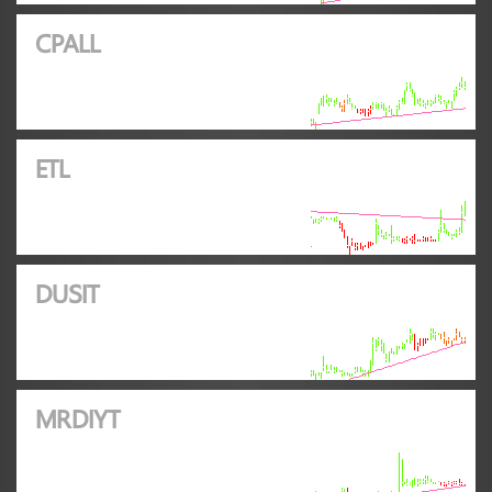
CPALL
ETL
DUSIT
MRDIYT