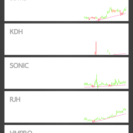
KDH
SONIC
RJH
HMPRO