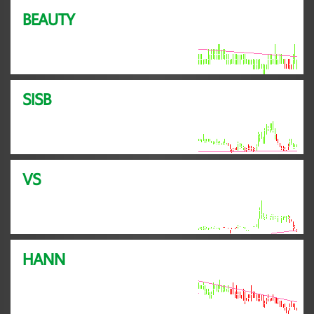
BEAUTY
SISB
VS
HANN