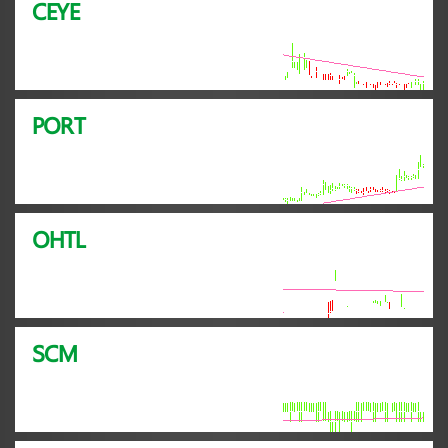
CEYE
PORT
OHTL
SCM