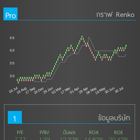
Pro
กราฟ Renko
4.5
4.0
3.5
3.0
02 Mar
19 Aug
18 May
17 Mar
17 Sep
30 Jun
01 Apr
16 Dec
30 Jul
29 Apr
29 Jan
03 Jul
06 May
1
ข้อมูลบริษัท
P/E
P/BV
ปันผล
ROA
ROE
7.77
1.33
12.32%
14.82%
20.42%