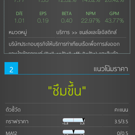
D/E
EPS
BETA
NPM
GPM
1.01
0.19
0.40
22.97%
43.77%
หมวดหมู่
บริการ >> ขนส่งและโลจิสติกส์
บริษัทประกอบธุรกิจให้บริการท่าเทียบเรือเพื่อการส่งออก
และนำเข้ารถยนต์ (Roll-on/Roll-off: Ro/Ro) และสินค้า
ทั่วไป โดยมีท่าเทียบเรือและพื้นที่ให้บริการตั้งอยู่ในบริเวณท่า
2
แนวโน้มราคา
เทียบเรือ A5 ท่าเรือแหลมฉบัง อำเภอศรีราชา จังหวัด
ชลบุรี โดยปัจจุบันบริษัทเป็นผู้ให้บริการท่าเทียบเรือที่มี
"ซึมขึ้น"
ปริมาณการส่งออกรถยนต์มากที่สุดในประเทศไทย โดยใน 3 
ปีที่ผ่านมา บริษัทมีส่วนแบ่งทางการตลาดประมาณร้อยละ 
ตัวชี้วัด
คะแนน
80 ของจำนวนรถยนต์ที่ส่งออกทั้งหมดของประเทศไทย 
ลักษณะการให้บริการแบ่งเป็น 3 ประเภท ได้แก่ 1) การให้
กราฟราคา
3.5/3.5
บริการท่าเทียบเรือ 2) การให้บริการพื้นที่ฝากเก็บสินค้าและ
MA12
0/0.5