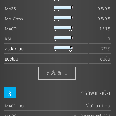
เตรียมความพร้อมก่อนส่งออก และ 3) การให้บริการอื่นๆ 
MA26
0.5/0.5
ที่เกี่ยวเนื่องกับธุรกิจหลัก
MA Cross
0.5/0.5
ดูเพิ่มเติม ↓
MACD
1.5/1.5
RSI
1/1
สรุปคะแนน
7/7.5
แนวโน้ม
ซึมขึ้น
ดูเพิ่มเติม ↓
3
กราฟเทคนิค
MACD ตัด
"ขึ้น" มา 1 วัน
ค่า RSI
ใกล้ Overbought 65.1