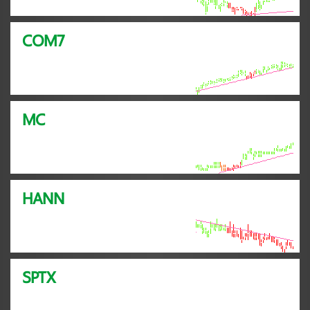
COM7
MC
HANN
SPTX