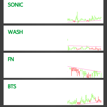
SONIC
WASH
FN
BTS