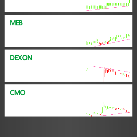
MEB
DEXON
CMO