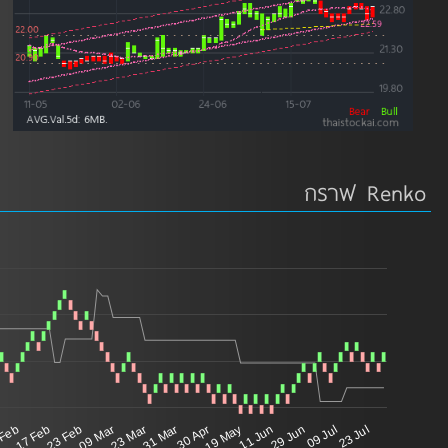
กราฟ Renko
 Feb
17 Feb
23 Feb
09 Mar
23 Mar
31 Mar
30 Apr
19 May
11 Jun
29 Jun
09 Jul
23 Jul