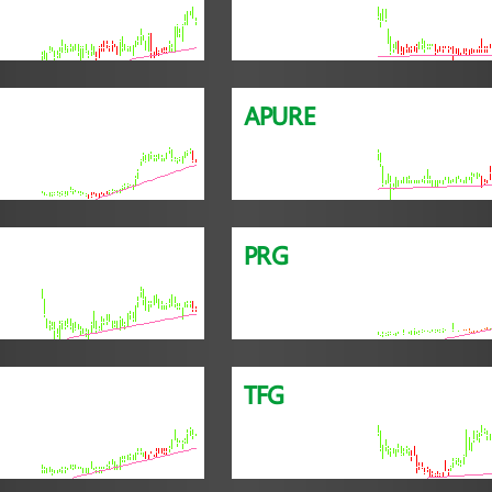
APURE
PRG
TFG