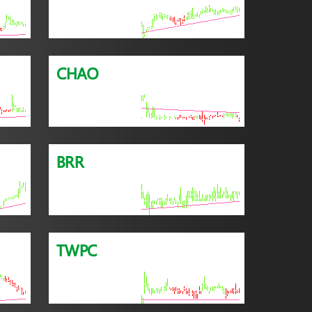
CHAO
BRR
TWPC