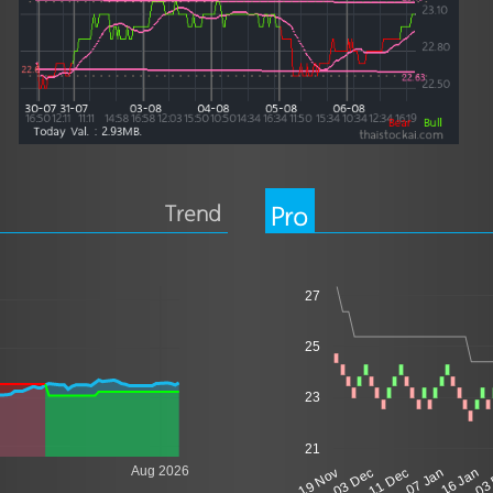
Trend
Pro
27
25
23
21
Aug 2026
19 Nov
03 Dec
11 Dec
07 Jan
16 Jan
03