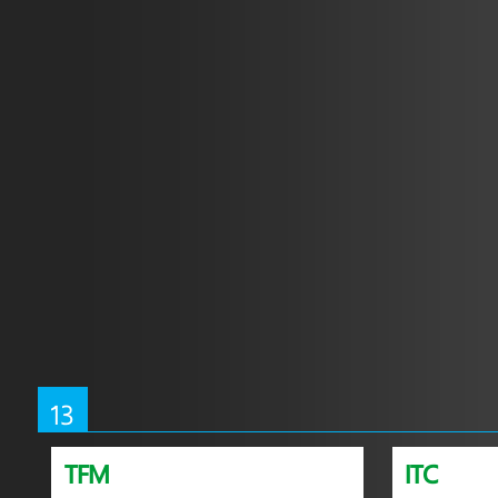
13
TFM
ITC