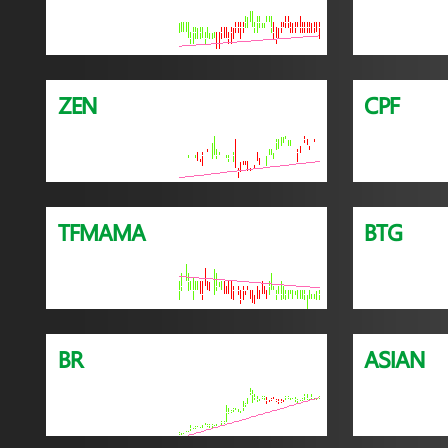
ZEN
CPF
TFMAMA
BTG
BR
ASIAN