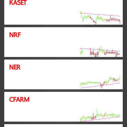
KASET
NRF
NER
CFARM