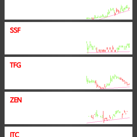
SSF
TFG
ZEN
ITC