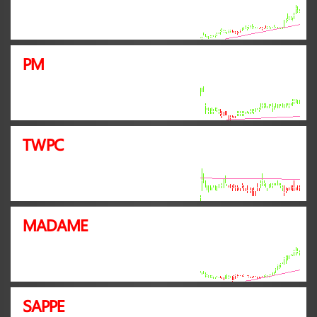
PM
TWPC
MADAME
SAPPE