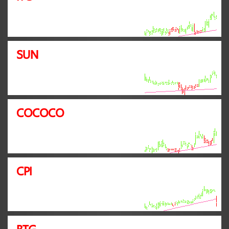
SUN
COCOCO
CPI
BTG