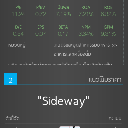
P/E
P/BV
ปันผล
ROA
ROE
11.24
0.72
7.19%
7.21%
6.32%
D/E
EPS
BETA
NPM
GPM
0.54
0.07
0.17
3.34%
9.31%
หมวดหมู่
เกษตรและอุตสาหกรรมอาหาร >>
อาหารและเครื่องดื่ม
ผลิตและจัดจำหน่ายอาหารแช่เยือกแข็ง ทั้งผลิตภัณฑ์ใน
กลุ่มพร้อมปรุง (Ready-to-cook) และกลุ่มพร้อมรับ
2
แนวโน้มราคา
ประทาน (Ready-to-eat) ที่มีคุณภาพ และผ่านการรับรอง
มาตรฐานคุณภาพระหว่างประเทศ เช่น GHPs, BRC, 
"Sideway"
HACCP, ISO 22000
ดูเพิ่มเติม ↓
ตัวชี้วัด
คะแนน