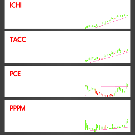
ICHI
TACC
PCE
PPPM