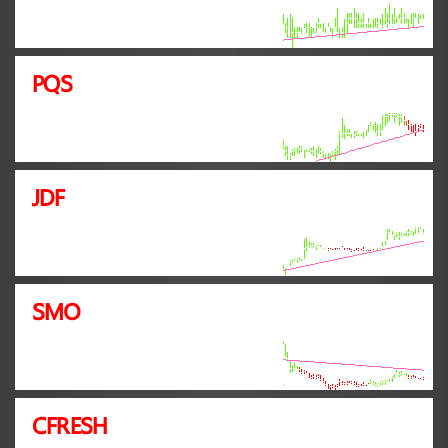
PQS
JDF
SMO
CFRESH