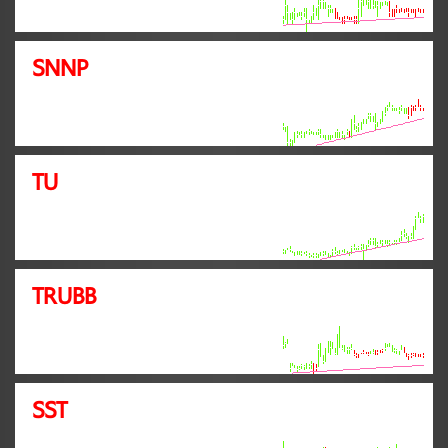
SNNP
TU
TRUBB
SST