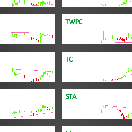
TWPC
TC
STA