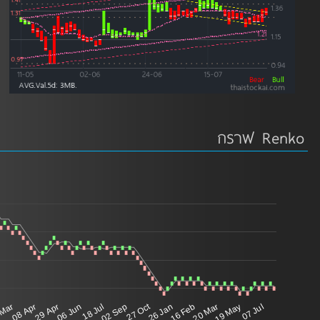
กราฟ Renko
27 Oct
 Mar
08 Apr
29 Apr
06 Jun
18 Jul
02 Sep
26 Jan
16 Feb
20 Mar
19 May
07 Jul