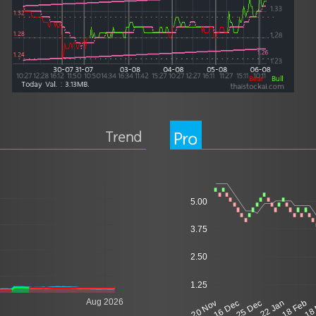
Trend
Pro
5.00
3.75
2.50
1.25
Aug 2026
20 Nov
16 Dec
25 Dec
22 Jan
18 Feb
18