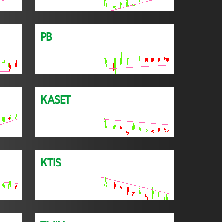
PB
KASET
KTIS