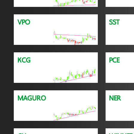
VPO
SST
KCG
PCE
MAGURO
NER