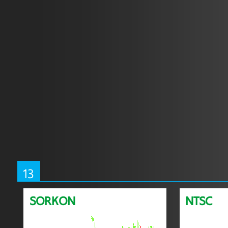
13
SORKON
NTSC