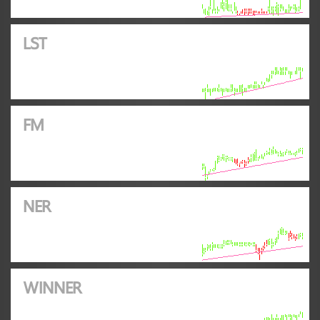
LST
FM
NER
WINNER