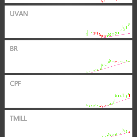
UVAN
BR
CPF
TMILL