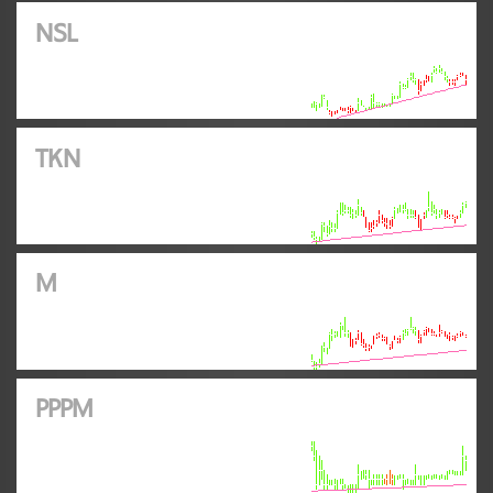
NSL
TKN
M
PPPM