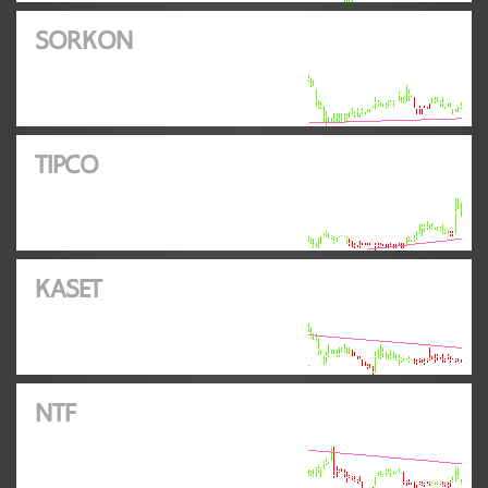
SORKON
TIPCO
KASET
NTF