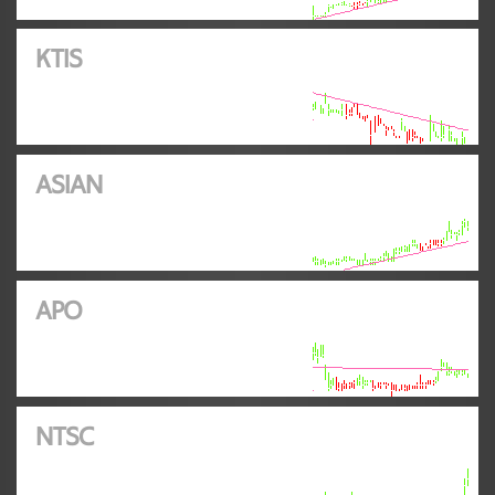
KTIS
ASIAN
APO
NTSC