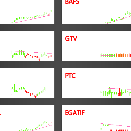
BAFS
GTV
PTC
L
EGATIF