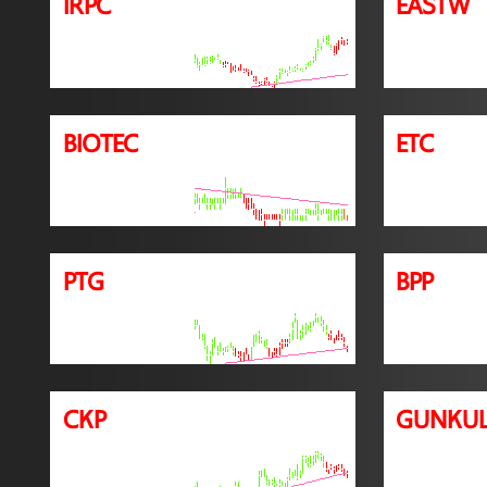
IRPC
EASTW
BIOTEC
ETC
PTG
BPP
CKP
GUNKU