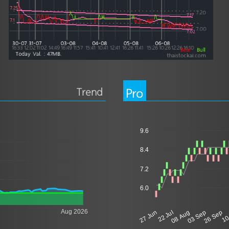
Trend
Pro
9.6
8.4
7.2
6.0
Aug 2026
10
27 Jun
22 Jul
08 Aug
03 Sep
26 Sep