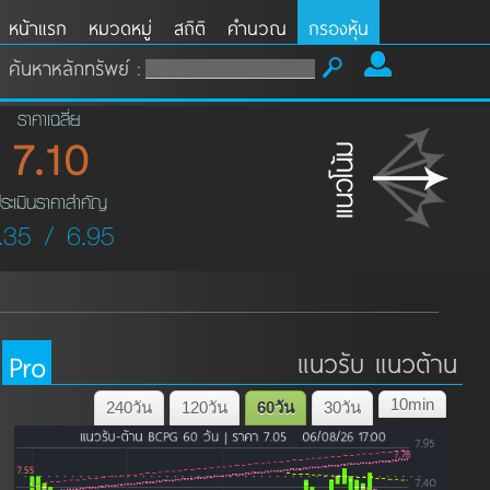
หน้าแรก
หมวดหมู่
สถิติ
คำนวณ
กรองหุ้น
ค้นหาหลักทรัพย์ :
ราคาเฉลี่ย
7.10
ระเมินราคาสำคัญ
.35 / 6.95
Pro
แนวรับ แนวต้าน
10min
240วัน
120วัน
60วัน
30วัน