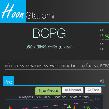
BCPG
8.0
7.5
7.0
6.5
บริษัท บีซีพีจี จำกัด (มหาชน)
6.0
หน้าแรก
ทรัพยากร
พลังงานและสาธารณูปโภค
BCP
>>
>>
>>
Pro
AI
AI Normal
AI Fast
จับพฤติกรรม