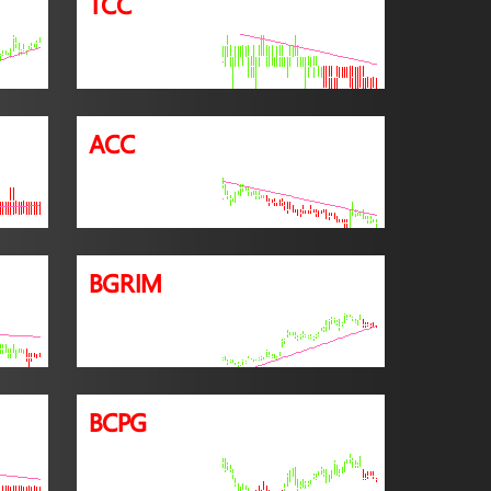
TCC
ACC
BGRIM
BCPG