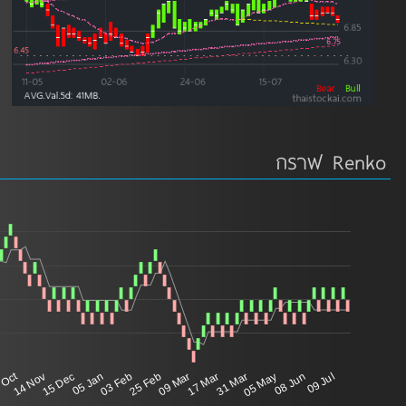
กราฟ Renko
 Oct
14 Nov
15 Dec
05 Jan
03 Feb
25 Feb
09 Mar
17 Mar
31 Mar
05 May
08 Jun
09 Jul