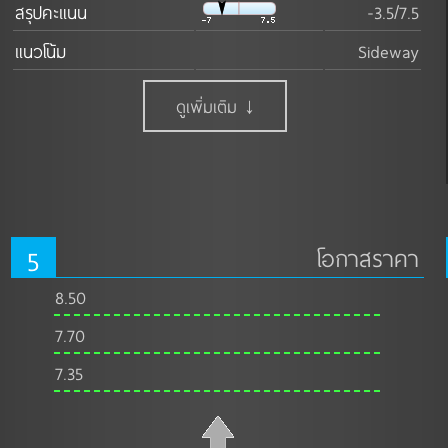
สรุปคะแนน
-3.5/7.5
แนวโน้ม
Sideway
ดูเพิ่มเติม ↓
5
โอกาสราคา
8.50
7.70
7.35