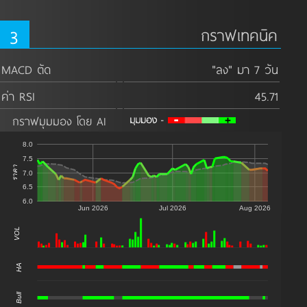
3
กราฟเทคนิค
MACD ตัด
"ลง" มา 7 วัน
ค่า RSI
45.71
กราฟมุมมอง โดย AI
8.0
7.5
ราคา
7.0
6.5
6.0
Jun 2026
Jul 2026
Aug 2026
VOL
0
HA
Bull