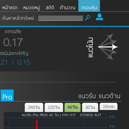
หน้าแรก
หมวดหมู่
สถิติ
คำนวณ
กรองหุ้น
ค้นหาหลักทรัพย์ :
ราคาเฉลี่ย
0.17
ระเมินราคาสำคัญ
.21 / 0.15
Pro
แนวรับ แนวต้าน
10min
240วัน
120วัน
60วัน
30วัน