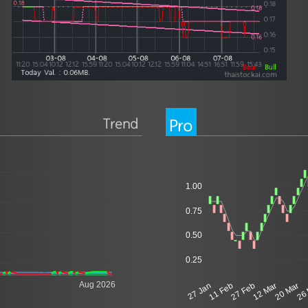
Trend
Pro
1.00
0.75
0.50
0.25
Aug 2026
27 Jan
11 Feb
27 Feb
12 Mar
20 Mar
26