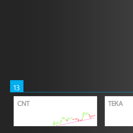
13
CNT
TEKA