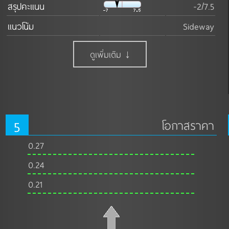
สรุปคะแนน
-2/7.5
แนวโน้ม
Sideway
ดูเพิ่มเติม ↓
5
โอกาสราคา
0.27
0.24
0.21