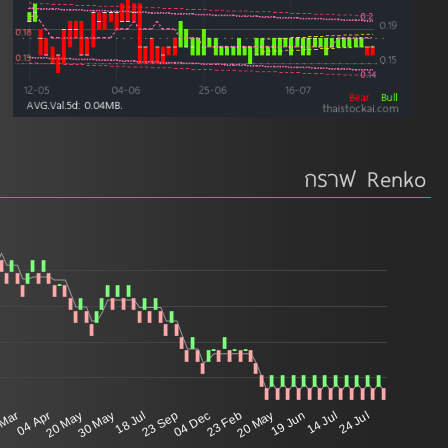
กราฟ Renko
 Mar
04 Apr
20 May
30 May
18 Jul
23 Sep
04 Dec
23 Feb
20 May
19 Jun
14 Jul
24 Jul