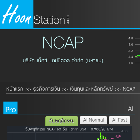
NCAP
4.8
4.0
3.2
2.4
บริษัท เน็คซ์ แคปปิตอล จำกัด (มหาชน)
1.6
หน้าแรก
ธุรกิจการเงิน
เงินทุนและหลักทรัพย์
NCAP
>>
>>
>>
Pro
AI
AI Normal
AI Fast
จับพฤติกรรม