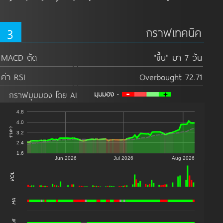
3
กราฟเทคนิค
MACD ตัด
"ขึ้น" มา 7 วัน
ค่า RSI
Overbought 72.71
กราฟมุมมอง โดย AI
4.8
4.0
ราคา
3.2
2.4
1.6
Jun 2026
Jul 2026
Aug 2026
VOL
0
HA