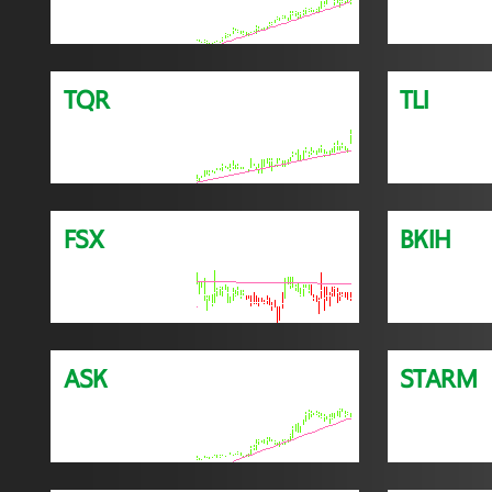
TQR
TLI
FSX
BKIH
ASK
STARM