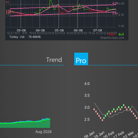
Trend
Pro
4.0
3.5
3.0
2.5
Aug 2026
08 Jan
15 Jan
05 Feb
17 Feb
02 Mar
10