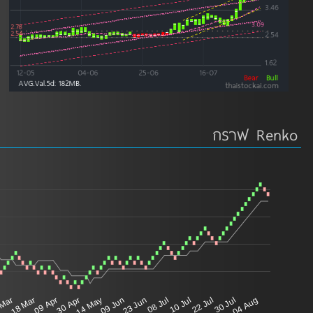
กราฟ Renko
 Mar
18 Mar
09 Apr
30 Apr
14 May
09 Jun
23 Jun
08 Jul
10 Jul
22 Jul
30 Jul
04 Aug