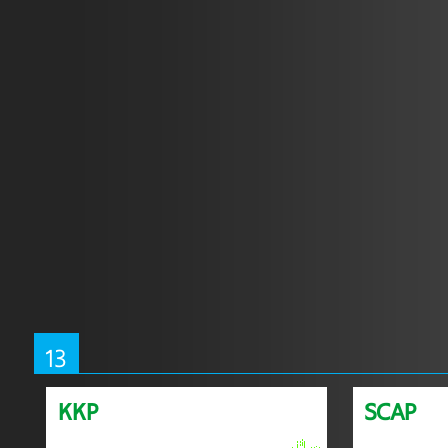
13
KKP
SCAP