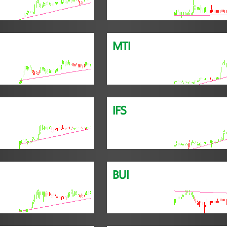
MTI
IFS
BUI