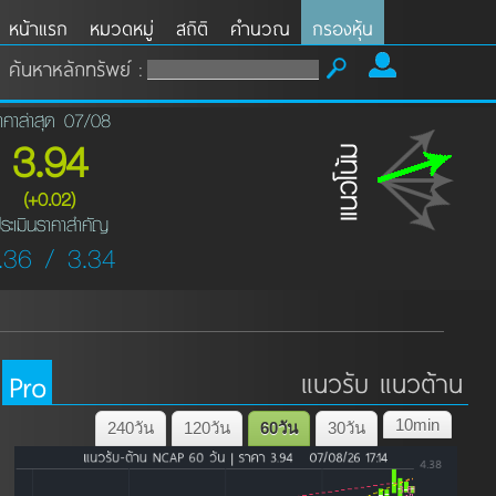
หน้าแรก
หมวดหมู่
สถิติ
คำนวณ
กรองหุ้น
ค้นหาหลักทรัพย์ :
าคาล่าสุด 07/08
3.94
(+0.02)
ระเมินราคาสำคัญ
.36 / 3.34
Pro
แนวรับ แนวต้าน
10min
240วัน
120วัน
60วัน
30วัน