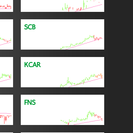
SCB
KCAR
FNS