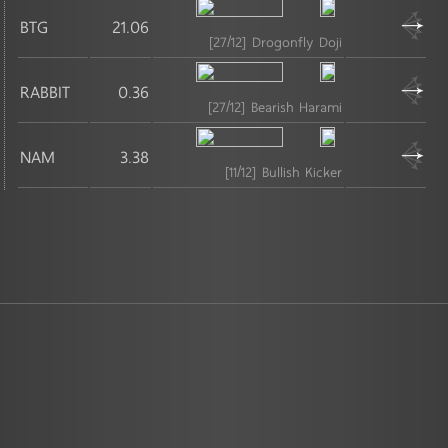
BTG
21.06
[27/12] Drogonfly Doji
RABBIT
0.36
[27/12] Bearish Harami
NAM
3.38
[11/12] Bullish Kicker