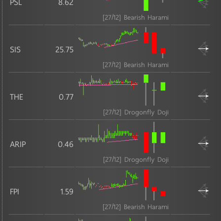
สินค้าอุตสาหกรรม
PSL
8.62
MAI
[27/12] Bearish Harami
กระดาษและวัสดุการพิมพ์
บรรจุภัณฑ์
SIS
25.75
ปิโตรเคมีและเคมีภัณฑ์
[27/12] Bearish Harami
ยานยนต์
วัสดุอุตสาหกรรมและเครื่องจักร
THE
0.77
เหล็ก และ ผลิตภัณฑ์โลหะ
[27/12] Drogonfly Doji
สินค้าอุปโภคบริโภค
ARIP
0.46
MAI
[27/12] Drogonfly Doji
ของใช้ส่วนตัวและเวชภัณฑ์
ของใช้ในครัวเรือนและสำนักงาน
FPI
1.59
แฟชั่น
[27/12] Bearish Harami