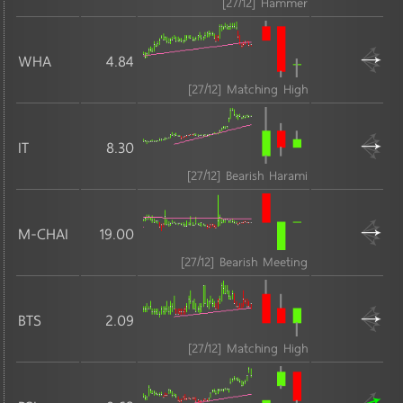
MAI
[27/12] Hammer
ธนาคาร
WHA
4.84
ประกันภัยและประกันชีวิต
เงินทุนและหลักทรัพย์
[27/12] Matching High
IT
8.30
บริการ
MAI
[27/12] Bearish Harami
การท่องเที่ยวและสันทนาการ
การแพทย์
M-CHAI
19.00
ขนส่งและโลจิสติกส์
[27/12] Bearish Meeting
บริการเฉพาะกิจ
พาณิชย์
BTS
2.09
สื่อและสิ่งพิมพ์
[27/12] Matching High